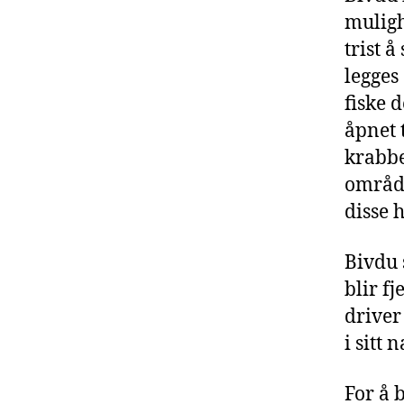
mulighe
trist å
legges
fiske 
åpnet 
krabbe
område
disse 
Bivdu 
blir f
driver
i sitt
For å 