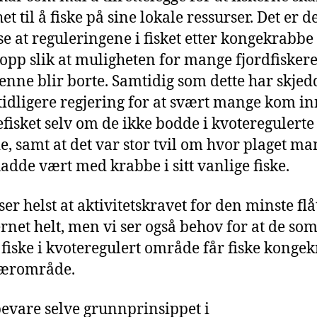
t til å fiske på sine lokale ressurser. Det er d
 se at reguleringene i fisket etter kongekrabbe
 opp slik at muligheten for mange fjordfiskere 
denne blir borte. Samtidig som dette har skjed
tidligere regjering for at svært mange kom in
fisket selv om de ikke bodde i kvoteregulerte
, samt at det var stor tvil om hvor plaget ma
hadde vært med krabbe i sitt vanlige fiske.
ser helst at aktivitetskravet for den minste fl
jernet helt, men vi ser også behov for at de so
 fiske i kvoteregulert område får fiske konge
 nærområde.
bevare selve grunnprinsippet i