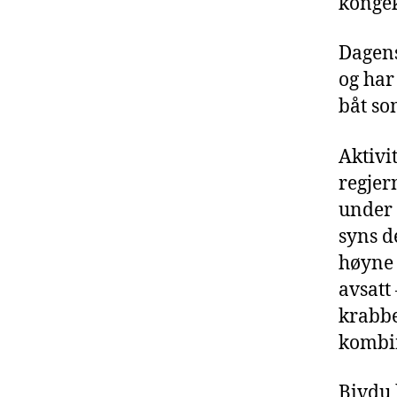
kongek
Dagens
og har
båt so
Aktivi
regjer
under 
syns d
høyne 
avsatt
krabbef
kombin
Bivdu 