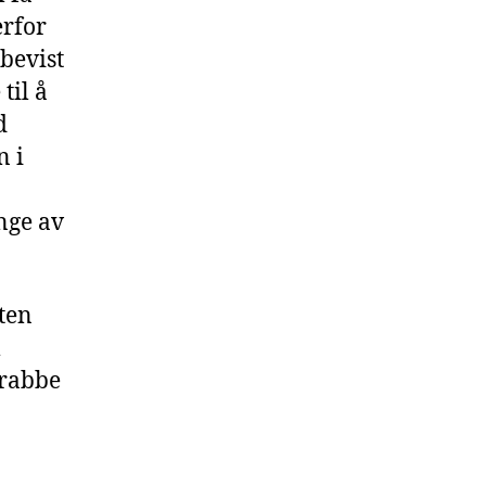
erfor
 bevist
til å
d
n i
nge av
åten
m
krabbe