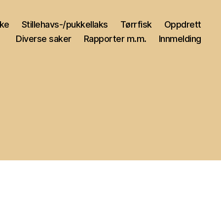
ske
Stillehavs-/pukkellaks
Tørrfisk
Oppdrett
Diverse saker
Rapporter m.m.
Innmelding