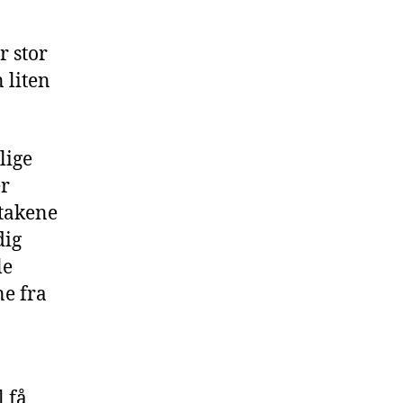
r stor
 liten
lige
er
ltakene
dig
le
ne fra
l få