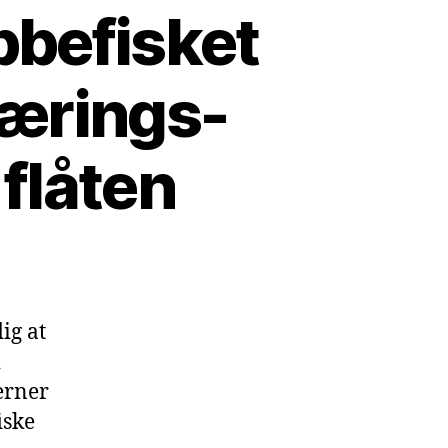
bbefisket
nærings-
flåten
ig at
i
erner
iske