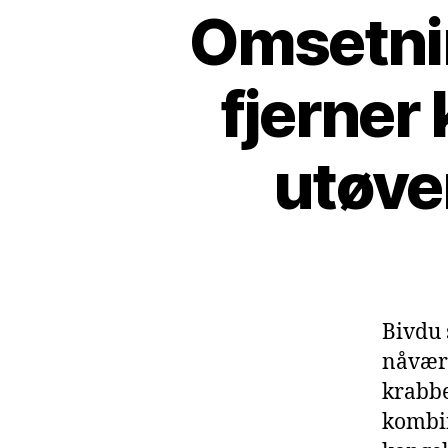
Omsetnin
fjerner
utøve
Bivdu 
nåvære
krabbe
kombin