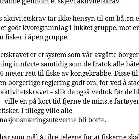
rabbe gjennom et skjevt aktivitetskrav.
 aktivitetskrav tar ikke hensyn til om båten e
 et godt kvotegrunnlag i lukket gruppe, mot en
m fisker i åpen gruppe.
tetskravet er et system som vår avgåtte borger
ning innførte samtidig som de fratok alle båt
6 meter rett til fiske av kongekrabbe. Disse ti
en borgerlige regjering godt om, for ved å sta
aktivitetskravet – slik de også vedtok før de b
 – ville en på kort tid fjerne de minste fartøye
isket. I tillegg ville alle
asjonsnæringsutøverne bli borte.
har som mål å tilrettelegge for at fiskerne ska