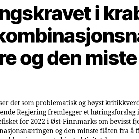
gskravet i kra
 kombinasjons
2
4.
n
re og den miste 
o
v
e
m
Publiseringsdato
b
e
r
ser det som problematisk og høyst kritikkverd
2
nde Regjering fremlegger et høringsforslag 
0
2
fisket for 2022 i Øst-Finnmarks om bevisst fj
1
asjonsnæringen og den minste flåten fra å f