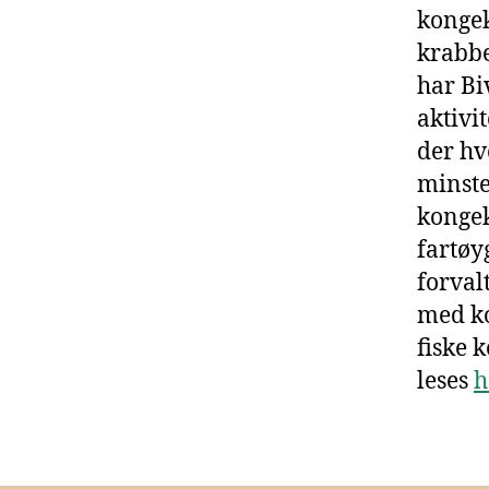
kongek
krabbe
har Bi
aktivi
der hv
minste
kongek
fartøy
forval
med ko
fiske 
leses
h