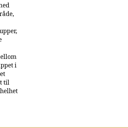
 med
mråde,
rupper,
e
mellom
ppet i
et
 til
 helhet