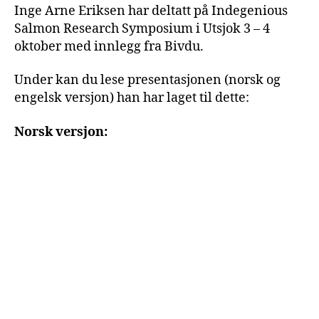
r
Inge Arne Eriksen har deltatt på Indegenious
2
Salmon Research Symposium i Utsjok 3 – 4
0
oktober med innlegg fra Bivdu.
2
4
Under kan du lese presentasjonen (norsk og
engelsk versjon) han har laget til dette:
Norsk versjon: