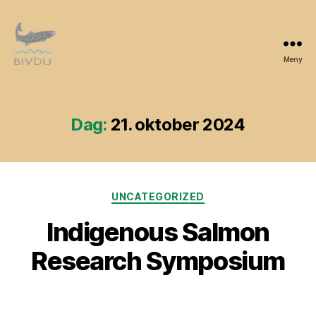
Meny
Bivdu
Dag:
21. oktober 2024
Kategorier
2
UNCATEGORIZED
1.
Indigenous Salmon
o
k
Research Symposium
t
o
b
Publiseringsdato
e